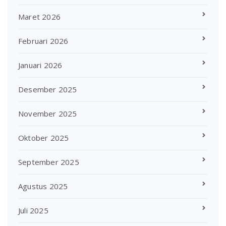
Maret 2026
Februari 2026
Januari 2026
Desember 2025
November 2025
Oktober 2025
September 2025
Agustus 2025
Juli 2025