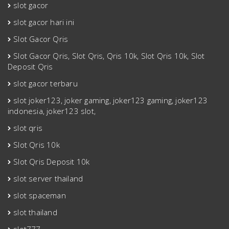
slot gacor
slot gacor hari ini
Slot Gacor Qris
Slot Gacor Qris, Slot Qris, Qris 10k, Slot Qris 10k, Slot
Deposit Qris
slot gacor terbaru
slot joker123, joker gaming, joker123 gaming, joker123
indonesia, joker123 slot,
slot qris
Slot Qris 10k
Slot Qris Deposit 10k
slot server thailand
slot spaceman
slot thailand