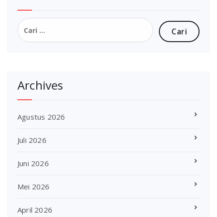
Cari
untuk:
Archives
Agustus 2026
Juli 2026
Juni 2026
Mei 2026
April 2026