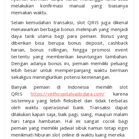
melakukan konfirmasi manual yang biasanya
memakan waktu.
Selain kemudahan transaksi, slot QRIS juga dikenal
menawarkan berbagai bonus melimpah yang menjadi
daya tarik utama bagi para pemain. Bonus yang
diberikan bisa berupa bonus deposit, cashback
harian, bonus rollingan, hingga promosi event
tertentu yang memberikan keuntungan tambahan.
Dengan adanya bonus ini, pemain memiliki peluang
lebih besar untuk memperpanjang waktu bermain
sekaligus meningkatkan potensi kemenangan.
Banyak pemain di Indonesia memilih slot
QRIS
https://vethospitalvadodara.com/
karena
sistemnya yang lebih fleksibel dan tidak terbatas
oleh waktu operasional bank. Transaksi dapat
dilakukan kapan saja, baik pagi, siang, maupun malam
hari tanpa hambatan. Hal ini sangat cocok bagi
pemain yang memiliki jadwal sibuk namun tetap ingin
menikmati hiburan slot online di waktu luang mereka.