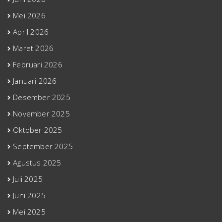
Mei 2026
April 2026
Maret 2026
Februari 2026
Januari 2026
Desember 2025
November 2025
Oktober 2025
September 2025
Agustus 2025
Juli 2025
Juni 2025
Mei 2025