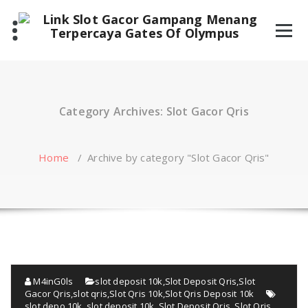
Skip
to
content
Category Archives: Slot Gacor Qris
Home
/
Archive by category "Slot Gacor Qris"
M4inG0ls
slot deposit 10k
,
Slot Deposit Qris
,
Slot
Gacor Qris
,
slot qris
,
Slot Qris 10k
,
Slot Qris Deposit 10k
slot depo 10k
,
slot deposit 10k
,
Slot Deposit Qris
,
Slot Qris