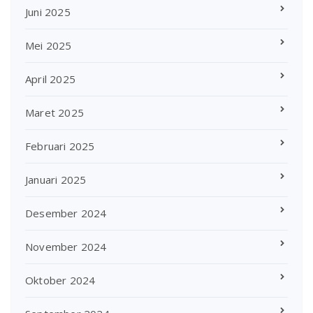
Juni 2025
Mei 2025
April 2025
Maret 2025
Februari 2025
Januari 2025
Desember 2024
November 2024
Oktober 2024