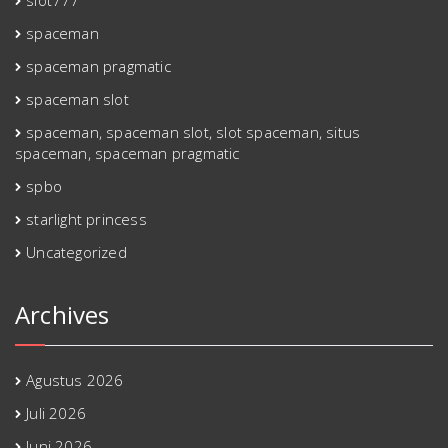
slot777
spaceman
spaceman pragmatic
spaceman slot
spaceman, spaceman slot, slot spaceman, situs
spaceman, spaceman pragmatic
spbo
starlight princess
Uncategorized
Archives
Agustus 2026
Juli 2026
Juni 2026