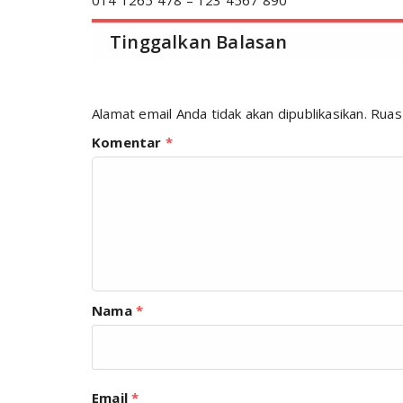
014 1265 478 – 123 4567 890
Tinggalkan Balasan
Alamat email Anda tidak akan dipublikasikan.
Ruas
Komentar
*
Nama
*
Email
*