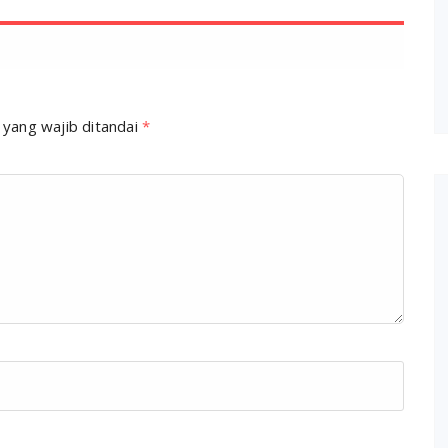
 yang wajib ditandai
*