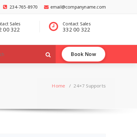
234-765-8970
email@companyname.com
tact Sales
Have a questions?
C
2 00 322
contact@dummy
3
.com
Book Now
Home
/
24×7 Supports