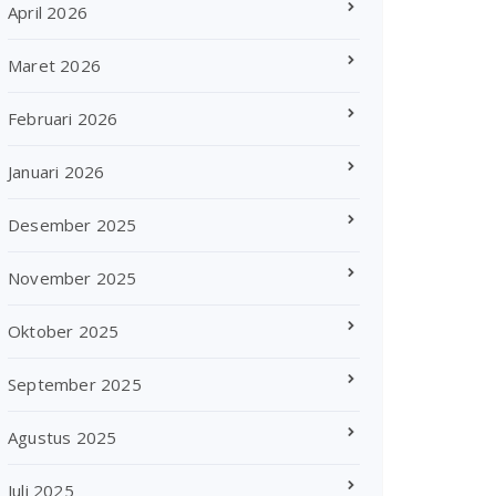
April 2026
Maret 2026
Februari 2026
Januari 2026
Desember 2025
November 2025
Oktober 2025
September 2025
Agustus 2025
Juli 2025