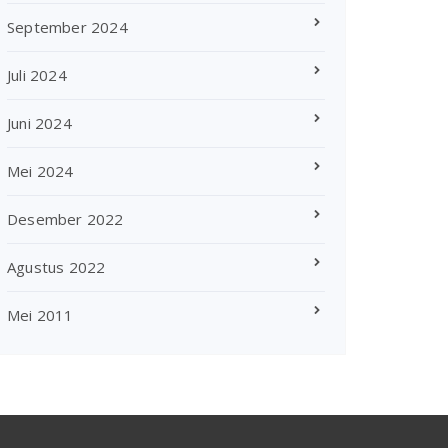
September 2024
Juli 2024
Juni 2024
Mei 2024
Desember 2022
Agustus 2022
Mei 2011