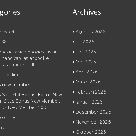
gories
Archives
maxbet
Agustus 2026
T88
Juli 2026
ookie, asian bookies, asian
Juni 2026
 handicap, asianbookie
Mei 2026
, asianbookie all
April 2026
rat online
Maret 2026
s new member
Februari 2026
 Slot, Slot Bonus, Bonus New
, Situs Bonus New Member,
Januari 2026
onus New Member 100
Desember 2025
o online
November 2025
 run
Oktober 2025