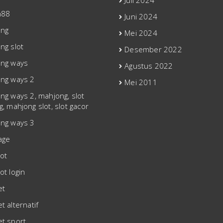
Juli 2024
n88
Juni 2024
ong
Mei 2024
ng slot
Desember 2022
ng ways
Agustus 2022
ng ways 2
Mei 2011
ng ways 2, mahjong, slot
, mahjong slot, slot gacor
ng ways 3
age
ot
ot login
et
 alternatif
t sport