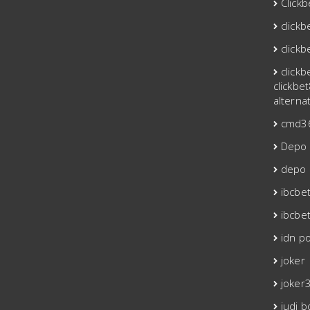
Click
clickb
clickb
clickb
clickbet
alternat
cmd3
Depo
depo 
ibcbet
ibcbe
idn p
joker
joker
judi b