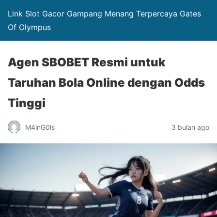
Link Slot Gacor Gampang Menang Terpercaya Gates
Of Olympus
Agen SBOBET Resmi untuk
Taruhan Bola Online dengan Odds
Tinggi
M4inG0ls
3 bulan ago