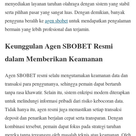
menyediakan layanan taruhan olahraga dengan sistem yang stabil
serta pilihan pasar yang sangat luas. Dengan demikian, banyak
pengguna beralih ke
agen sbobet
untuk mendapatkan pengalaman
bermain yang lebih profesional dan terjamin.
Keunggulan Agen SBOBET Resmi
dalam Memberikan Keamanan
Agen SBOBET resmi selalu mengutamakan keamanan data dan
transaksi para penggunanya, sehingga pemain dapat bertaruh
tanpa rasa khawatir. Selain itu, sistem enkripsi modern diterapkan
untuk melindungi informasi pribadi dari risiko kebocoran data.
Tidak hanya itu, agen resmi juga memastikan setiap transaksi
deposit dan penarikan berjalan cepat serta transparan. Dengan
kombinasi tersebut, pemain dapat fokus pada strategi taruhan
mereka tanpa terganggu oleh masalah teknis atau keamanan. Oleh