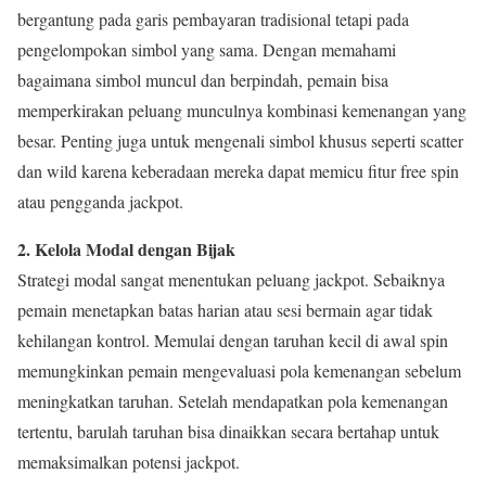
bergantung pada garis pembayaran tradisional tetapi pada
pengelompokan simbol yang sama. Dengan memahami
bagaimana simbol muncul dan berpindah, pemain bisa
memperkirakan peluang munculnya kombinasi kemenangan yang
besar. Penting juga untuk mengenali simbol khusus seperti scatter
dan wild karena keberadaan mereka dapat memicu fitur free spin
atau pengganda jackpot.
2. Kelola Modal dengan Bijak
Strategi modal sangat menentukan peluang jackpot. Sebaiknya
pemain menetapkan batas harian atau sesi bermain agar tidak
kehilangan kontrol. Memulai dengan taruhan kecil di awal spin
memungkinkan pemain mengevaluasi pola kemenangan sebelum
meningkatkan taruhan. Setelah mendapatkan pola kemenangan
tertentu, barulah taruhan bisa dinaikkan secara bertahap untuk
memaksimalkan potensi jackpot.