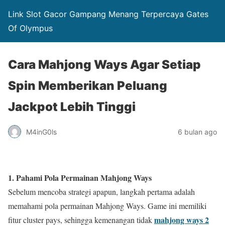
Link Slot Gacor Gampang Menang Terpercaya Gates
Of Olympus
Cara Mahjong Ways Agar Setiap
Spin Memberikan Peluang
Jackpot Lebih Tinggi
M4inG0ls
6 bulan ago
1. Pahami Pola Permainan Mahjong Ways
Sebelum mencoba strategi apapun, langkah pertama adalah
memahami pola permainan Mahjong Ways. Game ini memiliki
mahjong ways 2
fitur cluster pays, sehingga kemenangan tidak