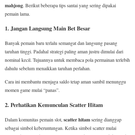
mahjong
. Berikut beberapa tips santai yang sering dipakai
pemain lama.
1. Jangan Langsung Main Bet Besar
Banyak pemain baru terlalu semangat dan langsung pasang
taruhan tinggi. Padahal strategi paling aman justru dimulai dari
nominal kecil. Tujuannya untuk membaca pola permainan terlebih
dahulu sebelum menaikkan taruhan perlahan.
Cara ini membantu menjaga saldo tetap aman sambil menunggu
momen game mulai “panas”.
2. Perhatikan Kemunculan Scatter Hitam
scatter hitam
Dalam komunitas pemain slot,
sering dianggap
sebagai simbol keberuntungan. Ketika simbol scatter mulai