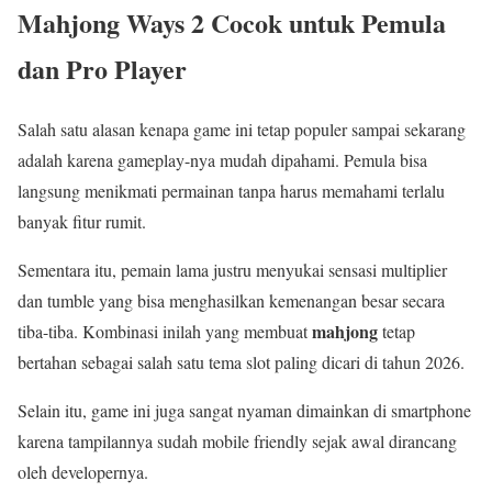
Mahjong Ways 2 Cocok untuk Pemula
dan Pro Player
Salah satu alasan kenapa game ini tetap populer sampai sekarang
adalah karena gameplay-nya mudah dipahami. Pemula bisa
langsung menikmati permainan tanpa harus memahami terlalu
banyak fitur rumit.
Sementara itu, pemain lama justru menyukai sensasi multiplier
dan tumble yang bisa menghasilkan kemenangan besar secara
mahjong
tiba-tiba. Kombinasi inilah yang membuat
tetap
bertahan sebagai salah satu tema slot paling dicari di tahun 2026.
Selain itu, game ini juga sangat nyaman dimainkan di smartphone
karena tampilannya sudah mobile friendly sejak awal dirancang
oleh developernya.