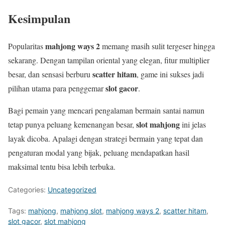
Kesimpulan
mahjong ways 2
Popularitas
memang masih sulit tergeser hingga
sekarang. Dengan tampilan oriental yang elegan, fitur multiplier
scatter hitam
besar, dan sensasi berburu
, game ini sukses jadi
slot gacor
pilihan utama para penggemar
.
Bagi pemain yang mencari pengalaman bermain santai namun
slot mahjong
tetap punya peluang kemenangan besar,
ini jelas
layak dicoba. Apalagi dengan strategi bermain yang tepat dan
pengaturan modal yang bijak, peluang mendapatkan hasil
maksimal tentu bisa lebih terbuka.
Categories:
Uncategorized
Tags:
mahjong
,
mahjong slot
,
mahjong ways 2
,
scatter hitam
,
slot gacor
,
slot mahjong