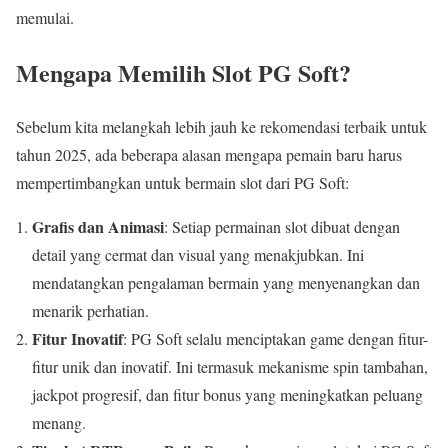
memulai.
Mengapa Memilih Slot PG Soft?
Sebelum kita melangkah lebih jauh ke rekomendasi terbaik untuk
tahun 2025, ada beberapa alasan mengapa pemain baru harus
mempertimbangkan untuk bermain slot dari PG Soft:
Grafis dan Animasi
: Setiap permainan slot dibuat dengan
detail yang cermat dan visual yang menakjubkan. Ini
mendatangkan pengalaman bermain yang menyenangkan dan
menarik perhatian.
Fitur Inovatif
: PG Soft selalu menciptakan game dengan fitur-
fitur unik dan inovatif. Ini termasuk mekanisme spin tambahan,
jackpot progresif, dan fitur bonus yang meningkatkan peluang
menang.