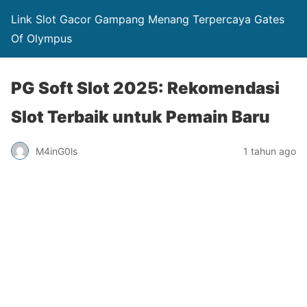
Link Slot Gacor Gampang Menang Terpercaya Gates
Of Olympus
PG Soft Slot 2025: Rekomendasi
Slot Terbaik untuk Pemain Baru
M4inG0ls
1 tahun ago