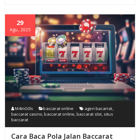
29
Agu, 2025
M4inG0ls
baccarat online
agen bacarrat
,
baccarat casino
,
baccarat online
,
baccarat slot
,
situs
baccarat
Cara Baca Pola Jalan Baccarat