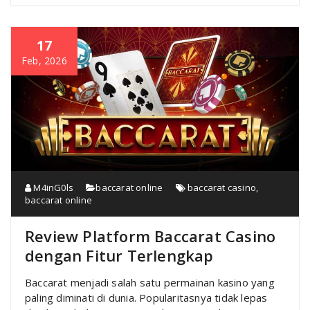
17
Feb, 2026
M4inG0ls
baccarat online
baccarat casino
,
baccarat online
Review Platform Baccarat Casino
dengan Fitur Terlengkap
Baccarat menjadi salah satu permainan kasino yang
paling diminati di dunia. Popularitasnya tidak lepas