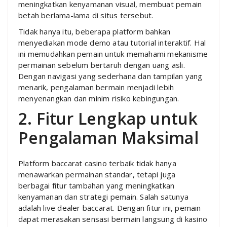
meningkatkan kenyamanan visual, membuat pemain
betah berlama-lama di situs tersebut.
Tidak hanya itu, beberapa platform bahkan
menyediakan mode demo atau tutorial interaktif. Hal
ini memudahkan pemain untuk memahami mekanisme
permainan sebelum bertaruh dengan uang asli.
Dengan navigasi yang sederhana dan tampilan yang
menarik, pengalaman bermain menjadi lebih
menyenangkan dan minim risiko kebingungan.
2. Fitur Lengkap untuk
Pengalaman Maksimal
Platform baccarat casino terbaik tidak hanya
menawarkan permainan standar, tetapi juga
berbagai fitur tambahan yang meningkatkan
kenyamanan dan strategi pemain. Salah satunya
adalah live dealer baccarat. Dengan fitur ini, pemain
dapat merasakan sensasi bermain langsung di kasino