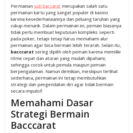
Permainan
judi baccarat
merupakan salah satu
permainan kartu yang sangat populer di kasino
karena kesederhanaannya dan peluang taruhan yang
cukup menarik. Dalam permainan ini, pemain biasanya
tidak perlu membuat keputusan kompleks seperti
pada poker, tetapi tetap harus memahami alur
permainan agar bisa bermain lebih terarah. Selain itu,
bacccarat
sering dipilih oleh pemain karena memiliki
ritme cepat dan aturan yang mudah dipahami,
sehingga cocok untuk pemula maupun pemain
berpengalaman. Namun demikian, meskipun terlihat
sederhana, permainan ini tetap membutuhkan
strategi dan pengendalian diri agar tidak bermain
secara impulsif.
Memahami Dasar
Strategi Bermain
Bacccarat