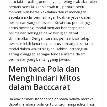
satu faktor paling penting yang sering diabaikan oleh
pemain pemula. Oleh sebab itu, pemain perlu
menentukan batas kekalahan dan kemenangan
sebelum mulai bermain agar tidak terjebak dalam
permainan yang emosional. Selain itu, pemain juga
harus membagi modal menjadi beberapa sesi
permainan sehingga risiko kerugian dapat
diminimalkan. Dengan cara ini, pemain bisa tetap
bermain lebih lama tanpa harus kehilangan seluruh
modal dalam waktu singkat. Bahkan, strategi ini
sering dianggap sebagai fondasi utama dalam
permainan yang bertanggung jawab.
Membaca Pola dan
Menghindari Mitos
dalam Bacccarat
Banyak pemain
bacccarat
percaya bahwa mereka
dapat membaca pola kartu untuk memprediksi hasil