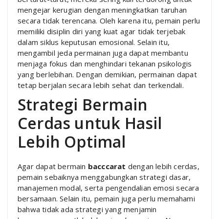
mengejar kerugian dengan meningkatkan taruhan
secara tidak terencana. Oleh karena itu, pemain perlu
memiliki disiplin diri yang kuat agar tidak terjebak
dalam siklus keputusan emosional. Selain itu,
mengambil jeda permainan juga dapat membantu
menjaga fokus dan menghindari tekanan psikologis
yang berlebihan. Dengan demikian, permainan dapat
tetap berjalan secara lebih sehat dan terkendali.
Strategi Bermain
Cerdas untuk Hasil
Lebih Optimal
Agar dapat bermain
bacccarat
dengan lebih cerdas,
pemain sebaiknya menggabungkan strategi dasar,
manajemen modal, serta pengendalian emosi secara
bersamaan. Selain itu, pemain juga perlu memahami
bahwa tidak ada strategi yang menjamin