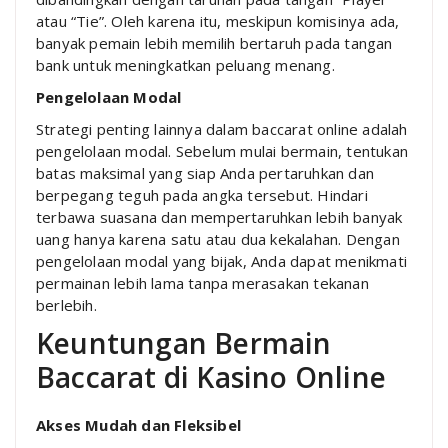
atau “Tie”. Oleh karena itu, meskipun komisinya ada,
banyak pemain lebih memilih bertaruh pada tangan
bank untuk meningkatkan peluang menang.
Pengelolaan Modal
Strategi penting lainnya dalam baccarat online adalah
pengelolaan modal. Sebelum mulai bermain, tentukan
batas maksimal yang siap Anda pertaruhkan dan
berpegang teguh pada angka tersebut. Hindari
terbawa suasana dan mempertaruhkan lebih banyak
uang hanya karena satu atau dua kekalahan. Dengan
pengelolaan modal yang bijak, Anda dapat menikmati
permainan lebih lama tanpa merasakan tekanan
berlebih.
Keuntungan Bermain
Baccarat di Kasino Online
Akses Mudah dan Fleksibel