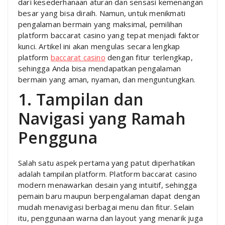
dari kesederhanaan aturan dan sensasi kemenangan
besar yang bisa diraih. Namun, untuk menikmati
pengalaman bermain yang maksimal, pemilihan
platform baccarat casino yang tepat menjadi faktor
kunci. Artikel ini akan mengulas secara lengkap
platform
baccarat casino
dengan fitur terlengkap,
sehingga Anda bisa mendapatkan pengalaman
bermain yang aman, nyaman, dan menguntungkan.
1. Tampilan dan
Navigasi yang Ramah
Pengguna
Salah satu aspek pertama yang patut diperhatikan
adalah tampilan platform. Platform baccarat casino
modern menawarkan desain yang intuitif, sehingga
pemain baru maupun berpengalaman dapat dengan
mudah menavigasi berbagai menu dan fitur. Selain
itu, penggunaan warna dan layout yang menarik juga