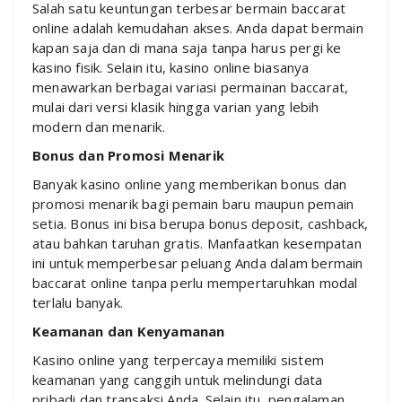
Salah satu keuntungan terbesar bermain baccarat
online adalah kemudahan akses. Anda dapat bermain
kapan saja dan di mana saja tanpa harus pergi ke
kasino fisik. Selain itu, kasino online biasanya
menawarkan berbagai variasi permainan baccarat,
mulai dari versi klasik hingga varian yang lebih
modern dan menarik.
Bonus dan Promosi Menarik
Banyak kasino online yang memberikan bonus dan
promosi menarik bagi pemain baru maupun pemain
setia. Bonus ini bisa berupa bonus deposit, cashback,
atau bahkan taruhan gratis. Manfaatkan kesempatan
ini untuk memperbesar peluang Anda dalam bermain
baccarat online tanpa perlu mempertaruhkan modal
terlalu banyak.
Keamanan dan Kenyamanan
Kasino online yang terpercaya memiliki sistem
keamanan yang canggih untuk melindungi data
pribadi dan transaksi Anda. Selain itu, pengalaman