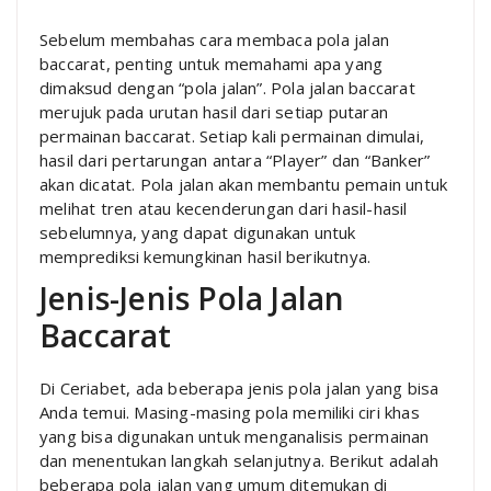
Sebelum membahas cara membaca pola jalan
baccarat, penting untuk memahami apa yang
dimaksud dengan “pola jalan”. Pola jalan baccarat
merujuk pada urutan hasil dari setiap putaran
permainan baccarat. Setiap kali permainan dimulai,
hasil dari pertarungan antara “Player” dan “Banker”
akan dicatat. Pola jalan akan membantu pemain untuk
melihat tren atau kecenderungan dari hasil-hasil
sebelumnya, yang dapat digunakan untuk
memprediksi kemungkinan hasil berikutnya.
Jenis-Jenis Pola Jalan
Baccarat
Di Ceriabet, ada beberapa jenis pola jalan yang bisa
Anda temui. Masing-masing pola memiliki ciri khas
yang bisa digunakan untuk menganalisis permainan
dan menentukan langkah selanjutnya. Berikut adalah
beberapa pola jalan yang umum ditemukan di