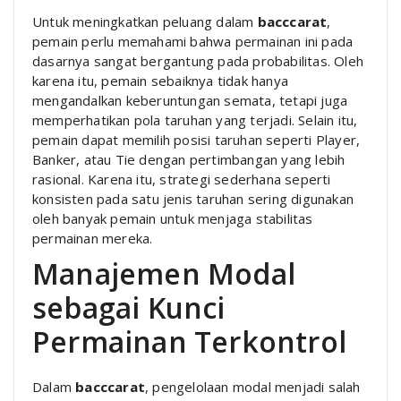
Untuk meningkatkan peluang dalam
bacccarat
,
pemain perlu memahami bahwa permainan ini pada
dasarnya sangat bergantung pada probabilitas. Oleh
karena itu, pemain sebaiknya tidak hanya
mengandalkan keberuntungan semata, tetapi juga
memperhatikan pola taruhan yang terjadi. Selain itu,
pemain dapat memilih posisi taruhan seperti Player,
Banker, atau Tie dengan pertimbangan yang lebih
rasional. Karena itu, strategi sederhana seperti
konsisten pada satu jenis taruhan sering digunakan
oleh banyak pemain untuk menjaga stabilitas
permainan mereka.
Manajemen Modal
sebagai Kunci
Permainan Terkontrol
Dalam
bacccarat
, pengelolaan modal menjadi salah