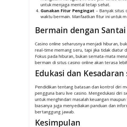
untuk menjaga mental tetap sehat.
Gunakan Fitur Pengingat
– Banyak situs 
waktu bermain. Manfaatkan fitur ini untuk me
Bermain dengan Santai
Casino online seharusnya menjadi hiburan, bu
real-time memang seru, tapi jika tidak diatur
Fokus pada hiburan, bukan semata-mata menan
bermain di situs casino online akan terasa le
Edukasi dan Kesadaran 
Pendidikan tentang batasan dan kontrol diri 
pengguna baru live casino. Mengedukasi diri s
untuk menghindari masalah keuangan maupun k
biasanya juga menyediakan panduan dan infor
bertanggung jawab.
Kesimpulan