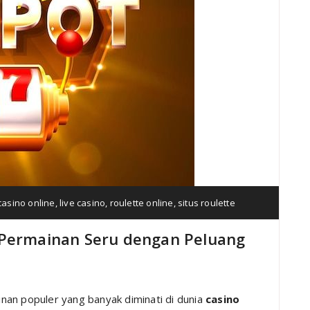
casino online
,
live casino
,
roulette online
,
situs roulette
 Permainan Seru dengan Peluang
an populer yang banyak diminati di dunia
casino