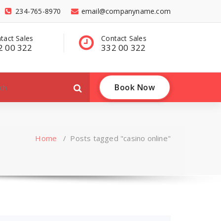
234-765-8970
email@companyname.com
tact Sales
Have a questions?
C
2 00 322
contact@dummy
3
.com
Book Now
Home
/
Posts tagged "casino online"