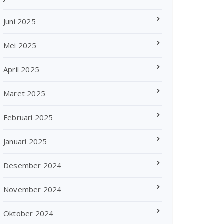
Juni 2025
Mei 2025
April 2025
Maret 2025
Februari 2025
Januari 2025
Desember 2024
November 2024
Oktober 2024