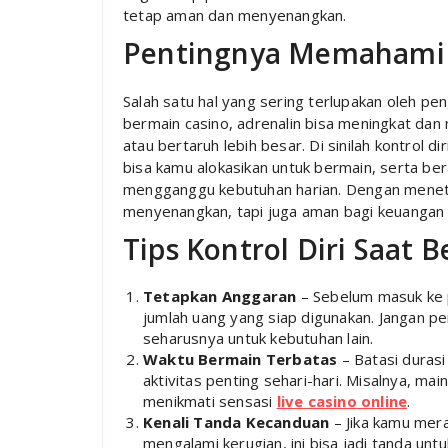
tetap aman dan menyenangkan.
Pentingnya Memahami 
Salah satu hal yang sering terlupakan oleh pen
bermain casino, adrenalin bisa meningkat dan
atau bertaruh lebih besar. Di sinilah kontrol 
bisa kamu alokasikan untuk bermain, serta be
mengganggu kebutuhan harian. Dengan menetap
menyenangkan, tapi juga aman bagi keuangan 
Tips Kontrol Diri Saat 
Tetapkan Anggaran
– Sebelum masuk ke p
jumlah uang yang siap digunakan. Jangan 
seharusnya untuk kebutuhan lain.
Waktu Bermain Terbatas
– Batasi durasi
aktivitas penting sehari-hari. Misalnya, ma
menikmati sensasi
live casino online
.
Kenali Tanda Kecanduan
– Jika kamu mer
mengalami kerugian, ini bisa jadi tanda unt