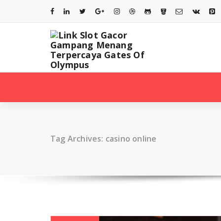
Skip
to
content
Sales
Contact Sales
Have a 
322
332 00 322
conta
om
Tag Archives: casino online