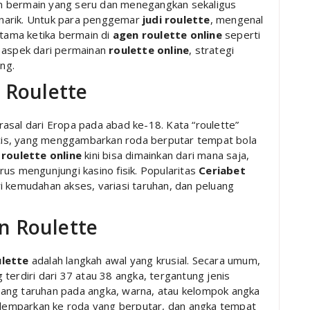
n bermain yang seru dan menegangkan sekaligus
narik. Untuk para penggemar
judi roulette
, mengenal
utama ketika bermain di
agen roulette online
seperti
i aspek dari permainan
roulette online
, strategi
ng.
 Roulette
asal dari Eropa pada abad ke-18. Kata “roulette”
ancis, yang menggambarkan roda berputar tempat bola
,
roulette online
kini bisa dimainkan dari mana saja,
arus mengunjungi kasino fisik. Popularitas
Ceriabet
ri kemudahan akses, variasi taruhan, dan peluang
n Roulette
ulette
adalah langkah awal yang krusial. Secara umum,
terdiri dari 37 atau 38 angka, tergantung jenis
ang taruhan pada angka, warna, atau kelompok angka
dilemparkan ke roda yang berputar, dan angka tempat