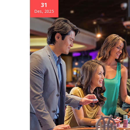
31
Des, 2025