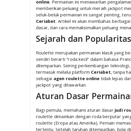
online
. Permainan ini menawarkan pengalama
memberikan peluang untuk meraih jackpot me
seluk-beluk permainan ini sangat penting, ter
Ceriabet
. Artikel ini akan membahas berbaga
dasar, dan cara memaksimalkan peluang mena
Sejarah dan Popularitas
Roulette merupakan permainan klasik yang ber
sendiri berarti “roda kecil” dalam bahasa Pr
dilemparkan. Seiring perkembangan teknologi
termasuk melalui platform
Ceriabet
, tanpa h
sebagai
agen roulette online
tidak lepas da
jackpot yang ditawarkan.
Aturan Dasar Permaina
Bagi pemula, memahami aturan dasar
judi ro
roulette dimainkan dengan roda berputar yang 
roulette (Eropa atau Amerika). Pemain memas
tertentu. Setelah taruhan ditempatkan, bola 