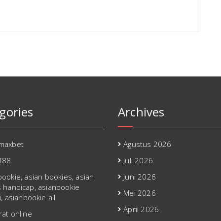
gories
Archives
maxbet
Agustus 2026
T88
Juli 2026
ookie, asian bookies, asian
Juni 2026
 handicap, asianbookie
Mei 2026
, asianbookie all
April 2026
rat online