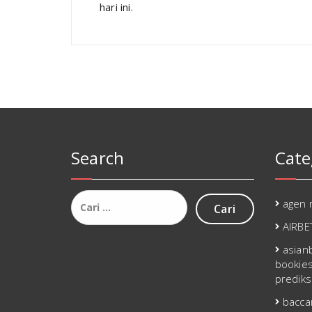
hari ini.
Search
Cate
Cari
agen 
untuk:
AIRBE
asianb
bookies
prediksi
bacca