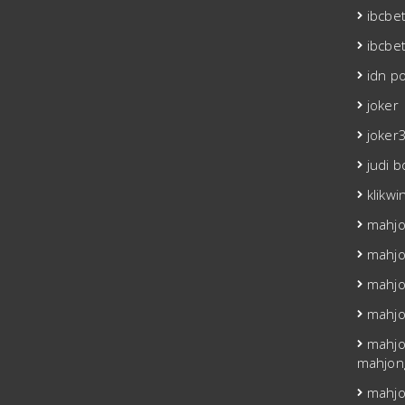
ibcbet
ibcbe
idn p
joker
joker
judi b
klikwi
mahj
mahjo
mahjo
mahjo
mahjo
mahjong
mahjo