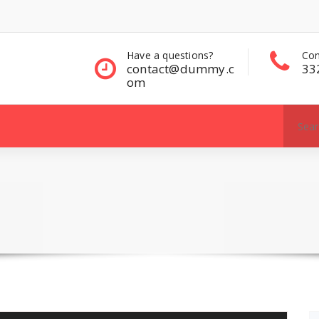
questions?
Contact Sales
Con
ct@dummy.c
332 00 322
33
Search
for: