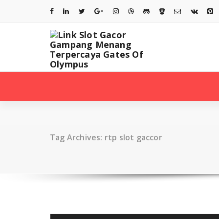
Skip
to
content
Sales
Contact Sales
Have a 
 322
332 00 322
conta
om
Tag Archives: rtp slot gaccor