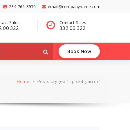
234-765-8970
email@companyname.com
tact Sales
Have a questions?
C
2 00 322
contact@dummy
3
.com
Book Now
Home
/
Posts tagged "rtp slot gaccor"