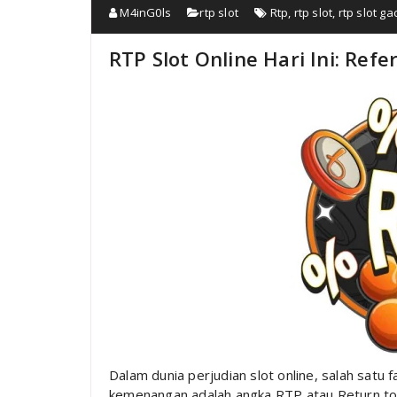
M4inG0ls
rtp slot
Rtp
,
rtp slot
,
rtp slot ga
RTP Slot Online Hari Ini: Refe
Dalam dunia perjudian slot online, salah sat
kemenangan adalah angka RTP atau Return to P