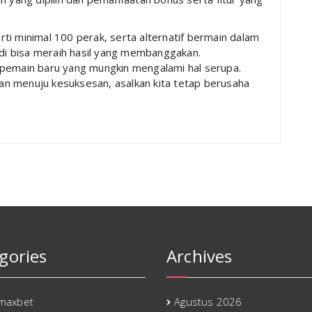
ti minimal 100 perak, serta alternatif bermain dalam
i bisa meraih hasil yang membanggakan.
 pemain baru yang mungkin mengalami hal serupa.
atan menuju kesuksesan, asalkan kita tetap berusaha
gories
Archives
maxbet
Agustus 2026