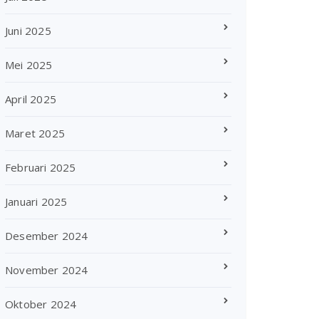
Juni 2025
Mei 2025
April 2025
Maret 2025
Februari 2025
Januari 2025
Desember 2024
November 2024
Oktober 2024