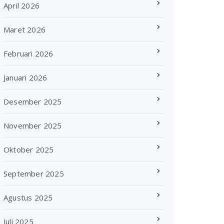
April 2026
Maret 2026
Februari 2026
Januari 2026
Desember 2025
November 2025
Oktober 2025
September 2025
Agustus 2025
Juli 2025