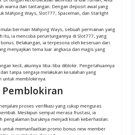
h warna dan tantangan. Dengan deposit awal yang
uk Mahjong Ways, Slot777, Spaceman, dan Starlight
a mulai bermain Mahjong Ways, sebuah permainan yang
h itu, ia mencoba peruntungannya di Slot777, yang
bonus. Belakangan, ia terpesona oleh keseruan dari
ang menyajikan tema luar angkasa dan magis yang
gan kecil, akunnya tiba-tiba diblokir. Pengetahuannya
 dan tanpa sengaja melakukan kesalahan yang
 untuk memblokirnya.
h Pemblokiran
enjalani proses verifikasi yang cukup menguras
 kembali. Meskipun sempat merasa frustasi, ia
 pengalaman buruknya menjadi kisah keberhasilan.
an untuk memanfaatkan promo bonus new member