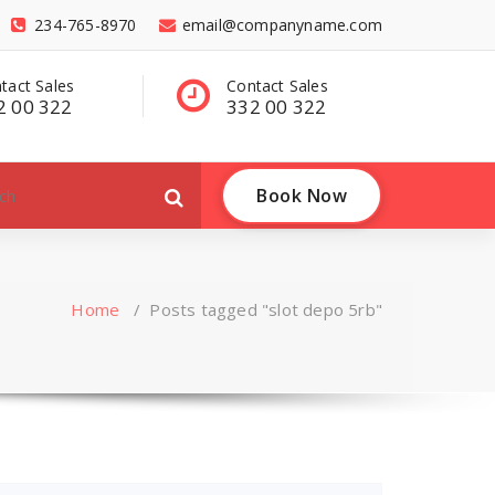
234-765-8970
email@companyname.com
tact Sales
Have a questions?
C
2 00 322
contact@dummy
3
.com
Book Now
Home
/
Posts tagged "slot depo 5rb"