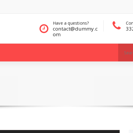
questions?
Contact Sales
Con
act@dummy.c
332 00 322
33
Search
for: