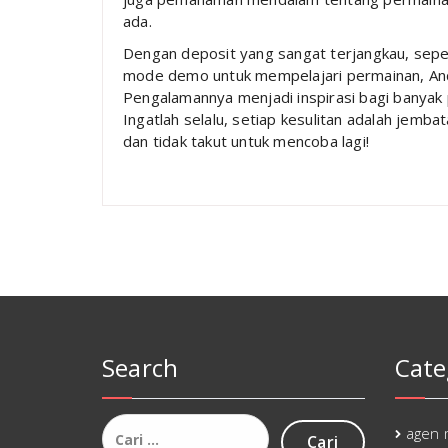
ada.
Dengan deposit yang sangat terjangkau, seper
mode demo untuk mempelajari permainan, And
Pengalamannya menjadi inspirasi bagi banyak
Ingatlah selalu, setiap kesulitan adalah jemb
dan tidak takut untuk mencoba lagi!
Search
Cate
Cari
agen 
untuk: