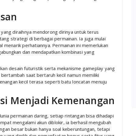
esan
n yang diraihnya mendorong dirinya untuk terus
ang strategi di berbagai permainan. Ia juga mulai
l menarik perhatiannya. Permainan ini memerlukan
nggabungkan dan mendapatkan kombinasi yang
an desain futuristik serta mekanisme gameplay yang
 bertambah saat bertaruh kecil namun memiliki
nangan kecil terasa seperti batu loncatan menuju
tasi Menjadi Kemenangan
ia permainan daring, setiap rintangan bisa dihadapi
empat mengalami akun diblokir, ia berhasil mengubah
nangan besar bukan hanya soal keberuntungan, tetapi
ang dipilih dan pemanfaatan bonus serta fitur yang