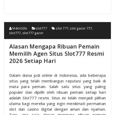
M4inG0ls
slot777
slot 777
,
slot gacor 777
,
slot777
,
slot777 gacor
Alasan Mengapa Ribuan Pemain
Memilih Agen Situs Slot777 Resmi
2026 Setiap Hari
Dalam dunia judi online di Indonesia, ada beberapa
situs yang telah membangun reputasi yang baik di
mata para pemain. Salah satu situs yang paling
populer dan dipilih oleh ribuan pemain setiap hari
adalah Slot777 resmi. Situs ini telah menjadi pilihan
utama bagi mereka yang ingin menikmati permainan
slot dan casino digital dengan aman dan nyaman.
Tapi, apa saja alasan mengapa ribuan pemain