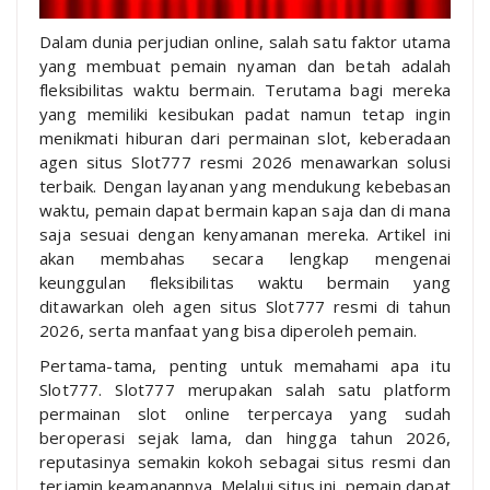
Dalam dunia perjudian online, salah satu faktor utama
yang membuat pemain nyaman dan betah adalah
fleksibilitas waktu bermain. Terutama bagi mereka
yang memiliki kesibukan padat namun tetap ingin
menikmati hiburan dari permainan slot, keberadaan
agen situs Slot777 resmi 2026 menawarkan solusi
terbaik. Dengan layanan yang mendukung kebebasan
waktu, pemain dapat bermain kapan saja dan di mana
saja sesuai dengan kenyamanan mereka. Artikel ini
akan membahas secara lengkap mengenai
keunggulan fleksibilitas waktu bermain yang
ditawarkan oleh agen situs Slot777 resmi di tahun
2026, serta manfaat yang bisa diperoleh pemain.
Pertama-tama, penting untuk memahami apa itu
Slot777. Slot777 merupakan salah satu platform
permainan slot online terpercaya yang sudah
beroperasi sejak lama, dan hingga tahun 2026,
reputasinya semakin kokoh sebagai situs resmi dan
terjamin keamanannya. Melalui situs ini, pemain dapat