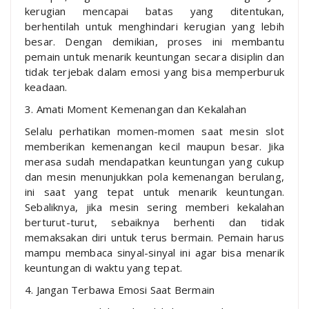
kerugian mencapai batas yang ditentukan,
berhentilah untuk menghindari kerugian yang lebih
besar. Dengan demikian, proses ini membantu
pemain untuk menarik keuntungan secara disiplin dan
tidak terjebak dalam emosi yang bisa memperburuk
keadaan.
3. Amati Moment Kemenangan dan Kekalahan
Selalu perhatikan momen-momen saat mesin slot
memberikan kemenangan kecil maupun besar. Jika
merasa sudah mendapatkan keuntungan yang cukup
dan mesin menunjukkan pola kemenangan berulang,
ini saat yang tepat untuk menarik keuntungan.
Sebaliknya, jika mesin sering memberi kekalahan
berturut-turut, sebaiknya berhenti dan tidak
memaksakan diri untuk terus bermain. Pemain harus
mampu membaca sinyal-sinyal ini agar bisa menarik
keuntungan di waktu yang tepat.
4. Jangan Terbawa Emosi Saat Bermain