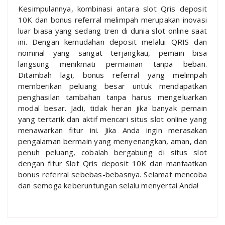
Kesimpulannya, kombinasi antara slot Qris deposit
10K dan bonus referral melimpah merupakan inovasi
luar biasa yang sedang tren di dunia slot online saat
ini. Dengan kemudahan deposit melalui QRIS dan
nominal yang sangat terjangkau, pemain bisa
langsung menikmati permainan tanpa beban.
Ditambah lagi, bonus referral yang melimpah
memberikan peluang besar untuk mendapatkan
penghasilan tambahan tanpa harus mengeluarkan
modal besar. Jadi, tidak heran jika banyak pemain
yang tertarik dan aktif mencari situs slot online yang
menawarkan fitur ini. Jika Anda ingin merasakan
pengalaman bermain yang menyenangkan, aman, dan
penuh peluang, cobalah bergabung di situs slot
dengan fitur Slot Qris deposit 10K dan manfaatkan
bonus referral sebebas-bebasnya. Selamat mencoba
dan semoga keberuntungan selalu menyertai Anda!