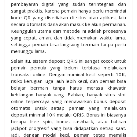
pembayaran digital yang sudah terintegrasi dan
sangat praktis, karena pemain hanya perlu memindai
kode QR yang disediakan di situs atau aplikasi, lalu
secara otomatis dana akan masuk ke akun permainan.
Keunggulan utama dari metode ini adalah prosesnya
yang cepat, aman, dan tidak memakan waktu lama,
sehingga pemain bisa langsung bermain tanpa perlu
menunggu lama.
Selain itu, sistem deposit QRIS ini sangat cocok untuk
pemain pemula yang belum terbiasa melakukan
transaksi online. Dengan nominal kecil seperti 10K,
risiko kerugian juga jauh lebih kecil, dan pemain bisa
belajar bermain tanpa harus merasa khawatir
kehilangan banyak uang. Bahkan, banyak situs slot
online terpercaya yang menawarkan bonus deposit
otomatis untuk setiap pemain yang melakukan
deposit minimal 10K melalui QRIS. Bonus ini biasanya
berupa free spin, bonus cashback, atau bahkan
jackpot progresif yang bisa didapatkan setiap saat.
Jadi, dengan modal kecil, pemain tetap memiliki