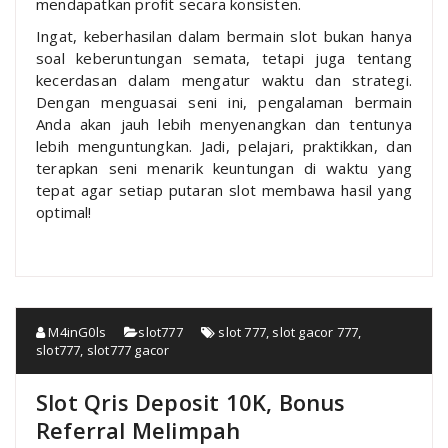
mendapatkan profit secara konsisten.
Ingat, keberhasilan dalam bermain slot bukan hanya
soal keberuntungan semata, tetapi juga tentang
kecerdasan dalam mengatur waktu dan strategi.
Dengan menguasai seni ini, pengalaman bermain
Anda akan jauh lebih menyenangkan dan tentunya
lebih menguntungkan. Jadi, pelajari, praktikkan, dan
terapkan seni menarik keuntungan di waktu yang
tepat agar setiap putaran slot membawa hasil yang
optimal!
M4inG0ls
slot777
slot 777
,
slot gacor 777
,
slot777
,
slot777 gacor
Slot Qris Deposit 10K, Bonus
Referral Melimpah