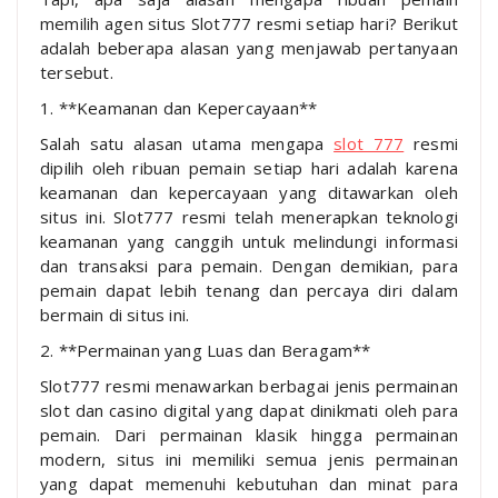
memilih agen situs Slot777 resmi setiap hari? Berikut
adalah beberapa alasan yang menjawab pertanyaan
tersebut.
1. **Keamanan dan Kepercayaan**
Salah satu alasan utama mengapa
slot 777
resmi
dipilih oleh ribuan pemain setiap hari adalah karena
keamanan dan kepercayaan yang ditawarkan oleh
situs ini. Slot777 resmi telah menerapkan teknologi
keamanan yang canggih untuk melindungi informasi
dan transaksi para pemain. Dengan demikian, para
pemain dapat lebih tenang dan percaya diri dalam
bermain di situs ini.
2. **Permainan yang Luas dan Beragam**
Slot777 resmi menawarkan berbagai jenis permainan
slot dan casino digital yang dapat dinikmati oleh para
pemain. Dari permainan klasik hingga permainan
modern, situs ini memiliki semua jenis permainan
yang dapat memenuhi kebutuhan dan minat para