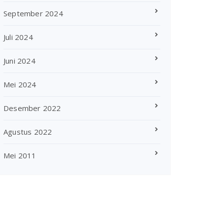
September 2024
Juli 2024
Juni 2024
Mei 2024
Desember 2022
Agustus 2022
Mei 2011