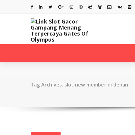
Skip
to
content
Sales
Contact Sales
Have a 
 322
332 00 322
conta
om
Tag Archives: slot new member di depan