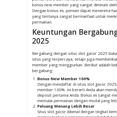
bonus new member yang sangat diminati ole
Dengan bonus ini, pemain dapat menerima ha
yang tentunya sangat bermanfaat untuk men
permainan.
Keuntungan Bergabung 
2025
Bergabung dengan situs slot gacor 2025 buk
situs yang terpercaya, tetapi juga memberik
member yang menggiurkan. Berikut adalah be
bergabung:
Bonus New Member 100%
Dengan mendaftar di situs slot gacor 202
member 100%. Ini berarti Anda akan mend
deposit pertama Anda. Bonus ini sangat m
memulai permainan dengan modal yang lebi
Peluang Menang Lebih Besar
Situs slot gacor dikenal dengan tingkat ke