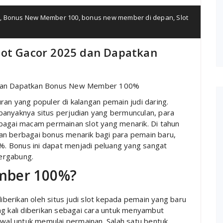
r
,
Bonus New Member 100
,
bonus new member di depan
,
Slot
lot Gacor 2025 dan Dapatkan
5 dan Dapatkan Bonus New Member 100%
buran yang populer di kalangan pemain judi daring.
banyaknya situs perjudian yang bermunculan, para
gai macam permainan slot yang menarik. Di tahun
an berbagai bonus menarik bagi para pemain baru,
. Bonus ini dapat menjadi peluang yang sangat
ergabung.
mber 100%?
erikan oleh situs judi slot kepada pemain yang baru
ng kali diberikan sebagai cara untuk menyambut
al untuk memulai permainan. Salah satu bentuk