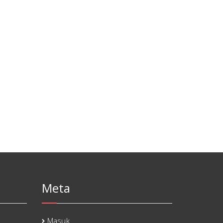
Meta
Masuk