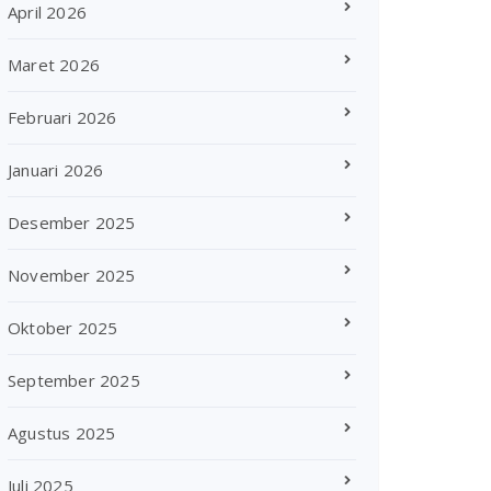
April 2026
Maret 2026
Februari 2026
Januari 2026
Desember 2025
November 2025
Oktober 2025
September 2025
Agustus 2025
Juli 2025