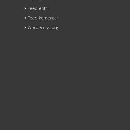
Feed entri
Feed komentar
WordPress.org