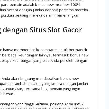
h para pemain adalah bonus new member 100%.
diah setara dengan jumlah deposit pertama mereka,
ingkatkan peluang mereka dalam memenangkan
dengan Situs Slot Gacor
an hanya memberikan kesempatan untuk bermain di
an berbagai keuntungan lainnya, termasuk bonus new
berapa keuntungan yang bisa Anda peroleh dengan
5, Anda akan langsung mendapatkan bonus new
apatkan tambahan saldo yang setara dengan jumlah
enguntungkan, terutama bagi pemain yang ingin
h besar.
menangan yang tinggi. Artinya, peluang Anda untuk