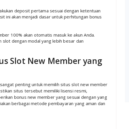
lakukan deposit pertama sesuai dengan ketentuan
sit ini akan menjadi dasar untuk perhitungan bonus
mber 100% akan otomatis masuk ke akun Anda.
n slot dengan modal yang lebih besar dan
tus Slot New Member yang
angat penting untuk memilih situs slot new member
tikan situs tersebut memiliki lisensi resmi,
berikan bonus new member yang sesuai dengan yang
enyediakan berbagai metode pembayaran yang aman dan