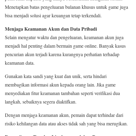
Menetapkan batas pengeluaran bulanan khusus untuk game juga
bisa menjadi solusi agar keuangan tetap terkendali.
Menjaga Keamanan Akun dan Data Pribadi
Selain mengatur waktu dan pengeluaran, keamanan akun juga
menjadi hal penting dalam bermain game online. Banyak kasus
pencurian akun terjadi karena kurangnya perhatian terhadap
keamanan data.
Gunakan kata sandi yang kuat dan unik, serta hindari
membagikan informasi akun kepada orang lain. Jika game
menyediakan fitur keamanan tambahan seperti verifikasi dua
langkah, sebaiknya segera diaktifkan.
Dengan menjaga keamanan akun, pemain dapat terhindar dari
risiko kehilangan data atau akses tidak sah yang bisa merugikan.