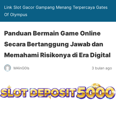
Link Slot Gacor Gampang Menang Terpercaya Gates
Of Olympus
Panduan Bermain Game Online
Secara Bertanggung Jawab dan
Memahami Risikonya di Era Digital
M4inG0ls
3 bulan ago