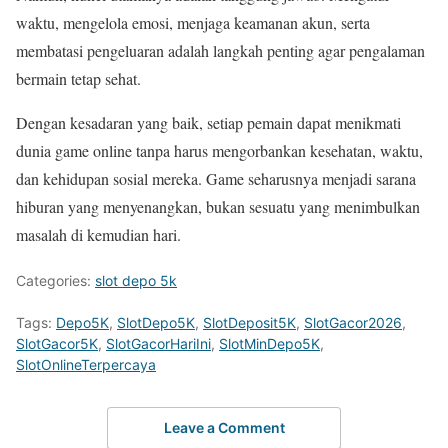
waktu, mengelola emosi, menjaga keamanan akun, serta
membatasi pengeluaran adalah langkah penting agar pengalaman
bermain tetap sehat.
Dengan kesadaran yang baik, setiap pemain dapat menikmati
dunia game online tanpa harus mengorbankan kesehatan, waktu,
dan kehidupan sosial mereka. Game seharusnya menjadi sarana
hiburan yang menyenangkan, bukan sesuatu yang menimbulkan
masalah di kemudian hari.
Categories:
slot depo 5k
Tags:
Depo5K
,
SlotDepo5K
,
SlotDeposit5K
,
SlotGacor2026
,
SlotGacor5K
,
SlotGacorHariIni
,
SlotMinDepo5K
,
SlotOnlineTerpercaya
Leave a Comment