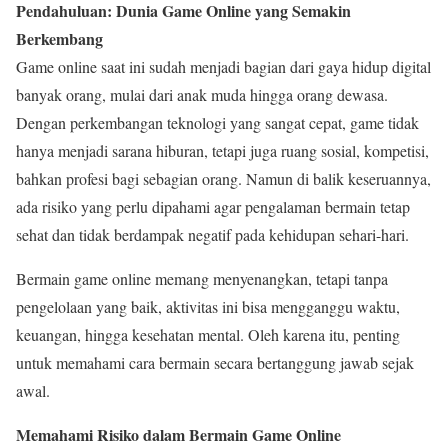
Pendahuluan: Dunia Game Online yang Semakin
Berkembang
Game online saat ini sudah menjadi bagian dari gaya hidup digital
banyak orang, mulai dari anak muda hingga orang dewasa.
Dengan perkembangan teknologi yang sangat cepat, game tidak
hanya menjadi sarana hiburan, tetapi juga ruang sosial, kompetisi,
bahkan profesi bagi sebagian orang. Namun di balik keseruannya,
ada risiko yang perlu dipahami agar pengalaman bermain tetap
sehat dan tidak berdampak negatif pada kehidupan sehari-hari.
Bermain game online memang menyenangkan, tetapi tanpa
pengelolaan yang baik, aktivitas ini bisa mengganggu waktu,
keuangan, hingga kesehatan mental. Oleh karena itu, penting
untuk memahami cara bermain secara bertanggung jawab sejak
awal.
Memahami Risiko dalam Bermain Game Online