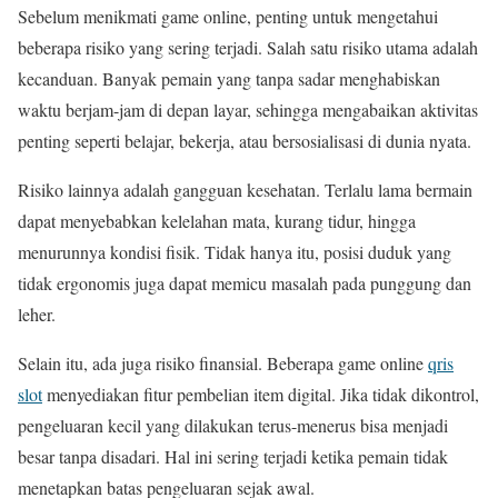
Sebelum menikmati game online, penting untuk mengetahui
beberapa risiko yang sering terjadi. Salah satu risiko utama adalah
kecanduan. Banyak pemain yang tanpa sadar menghabiskan
waktu berjam-jam di depan layar, sehingga mengabaikan aktivitas
penting seperti belajar, bekerja, atau bersosialisasi di dunia nyata.
Risiko lainnya adalah gangguan kesehatan. Terlalu lama bermain
dapat menyebabkan kelelahan mata, kurang tidur, hingga
menurunnya kondisi fisik. Tidak hanya itu, posisi duduk yang
tidak ergonomis juga dapat memicu masalah pada punggung dan
leher.
Selain itu, ada juga risiko finansial. Beberapa game online
qris
slot
menyediakan fitur pembelian item digital. Jika tidak dikontrol,
pengeluaran kecil yang dilakukan terus-menerus bisa menjadi
besar tanpa disadari. Hal ini sering terjadi ketika pemain tidak
menetapkan batas pengeluaran sejak awal.