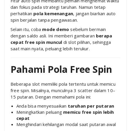
Fitur auto spin membantu pemain menghemat waktu
dan fokus pada strategi taruhan. Namun tetap
perhatikan
pola kemenangan
, jangan biarkan auto
spin berjalan tanpa pengawasan.
Selain itu, coba
mode demo
sebelum bermain
dengan saldo asli. Ini memberi gambaran
berapa
cepat free spin muncul
di slot pilihan, sehingga
saat main nyata, peluang lebih terukur.
Pahami Pola Free Spin
Beberapa slot memiliki pola tertentu untuk memicu
free spin. Misalnya, munculnya 3 scatter dalam 10–
15 putaran. Dengan memahami pola ini:
Anda bisa menyesuaikan
taruhan per putaran
Meningkatkan peluang
memicu free spin lebih
cepat
Menghindari kehilangan modal saat putaran awal