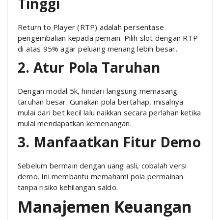
Tinggi
Return to Player (RTP) adalah persentase
pengembalian kepada pemain. Pilih slot dengan RTP
di atas 95% agar peluang menang lebih besar.
2. Atur Pola Taruhan
Dengan modal 5k, hindari langsung memasang
taruhan besar. Gunakan pola bertahap, misalnya
mulai dari bet kecil lalu naikkan secara perlahan ketika
mulai mendapatkan kemenangan.
3. Manfaatkan Fitur Demo
Sebelum bermain dengan uang asli, cobalah versi
demo. Ini membantu memahami pola permainan
tanpa risiko kehilangan saldo.
Manajemen Keuangan