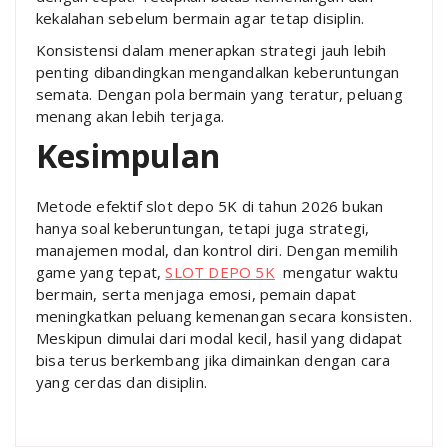
kekalahan sebelum bermain agar tetap disiplin.
Konsistensi dalam menerapkan strategi jauh lebih
penting dibandingkan mengandalkan keberuntungan
semata. Dengan pola bermain yang teratur, peluang
menang akan lebih terjaga.
Kesimpulan
Metode efektif slot depo 5K di tahun 2026 bukan
hanya soal keberuntungan, tetapi juga strategi,
manajemen modal, dan kontrol diri. Dengan memilih
game yang tepat,
SLOT DEPO 5K
mengatur waktu
bermain, serta menjaga emosi, pemain dapat
meningkatkan peluang kemenangan secara konsisten.
Meskipun dimulai dari modal kecil, hasil yang didapat
bisa terus berkembang jika dimainkan dengan cara
yang cerdas dan disiplin.