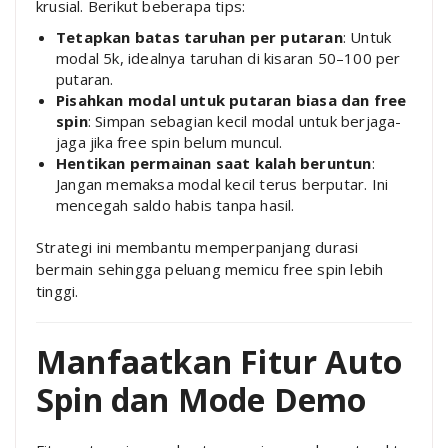
krusial. Berikut beberapa tips:
Tetapkan batas taruhan per putaran
: Untuk
modal 5k, idealnya taruhan di kisaran 50–100 per
putaran.
Pisahkan modal untuk putaran biasa dan free
spin
: Simpan sebagian kecil modal untuk berjaga-
jaga jika free spin belum muncul.
Hentikan permainan saat kalah beruntun
:
Jangan memaksa modal kecil terus berputar. Ini
mencegah saldo habis tanpa hasil.
Strategi ini membantu memperpanjang durasi
bermain sehingga peluang memicu free spin lebih
tinggi.
Manfaatkan Fitur Auto
Spin dan Mode Demo