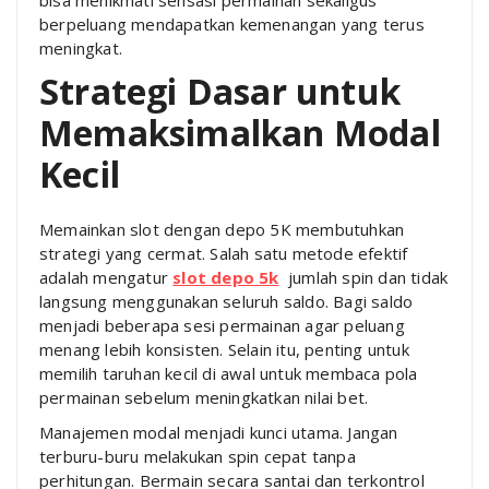
berpeluang mendapatkan kemenangan yang terus
meningkat.
Strategi Dasar untuk
Memaksimalkan Modal
Kecil
Memainkan slot dengan depo 5K membutuhkan
strategi yang cermat. Salah satu metode efektif
adalah mengatur
slot depo 5k
jumlah spin dan tidak
langsung menggunakan seluruh saldo. Bagi saldo
menjadi beberapa sesi permainan agar peluang
menang lebih konsisten. Selain itu, penting untuk
memilih taruhan kecil di awal untuk membaca pola
permainan sebelum meningkatkan nilai bet.
Manajemen modal menjadi kunci utama. Jangan
terburu-buru melakukan spin cepat tanpa
perhitungan. Bermain secara santai dan terkontrol