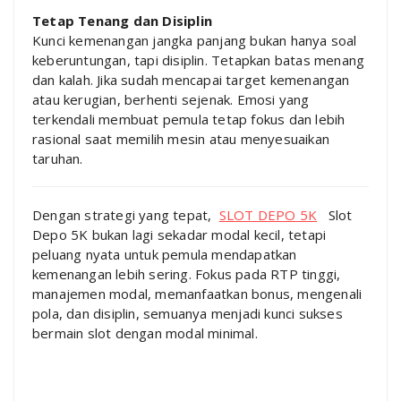
Tetap Tenang dan Disiplin
Kunci kemenangan jangka panjang bukan hanya soal
keberuntungan, tapi disiplin. Tetapkan batas menang
dan kalah. Jika sudah mencapai target kemenangan
atau kerugian, berhenti sejenak. Emosi yang
terkendali membuat pemula tetap fokus dan lebih
rasional saat memilih mesin atau menyesuaikan
taruhan.
Dengan strategi yang tepat,
SLOT DEPO 5K
Slot
Depo 5K bukan lagi sekadar modal kecil, tetapi
peluang nyata untuk pemula mendapatkan
kemenangan lebih sering. Fokus pada RTP tinggi,
manajemen modal, memanfaatkan bonus, mengenali
pola, dan disiplin, semuanya menjadi kunci sukses
bermain slot dengan modal minimal.