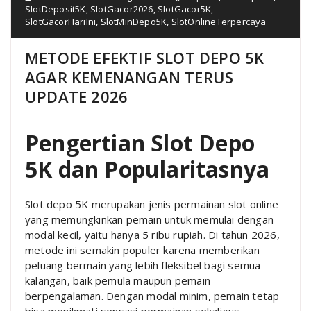
SlotDeposit5K
,
SlotGacor2026
,
SlotGacor5K
,
SlotGacorHariIni
,
SlotMinDepo5K
,
SlotOnlineTerpercaya
METODE EFEKTIF SLOT DEPO 5K
AGAR KEMENANGAN TERUS
UPDATE 2026
Pengertian Slot Depo
5K dan Popularitasnya
Slot depo 5K merupakan jenis permainan slot online
yang memungkinkan pemain untuk memulai dengan
modal kecil, yaitu hanya 5 ribu rupiah. Di tahun 2026,
metode ini semakin populer karena memberikan
peluang bermain yang lebih fleksibel bagi semua
kalangan, baik pemula maupun pemain
berpengalaman. Dengan modal minim, pemain tetap
bisa menikmati sensasi permainan sekaligus