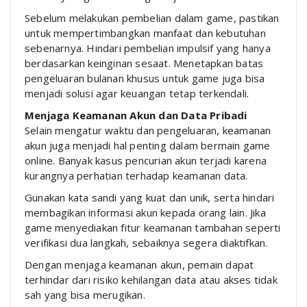
Sebelum melakukan pembelian dalam game, pastikan
untuk mempertimbangkan manfaat dan kebutuhan
sebenarnya. Hindari pembelian impulsif yang hanya
berdasarkan keinginan sesaat. Menetapkan batas
pengeluaran bulanan khusus untuk game juga bisa
menjadi solusi agar keuangan tetap terkendali.
Menjaga Keamanan Akun dan Data Pribadi
Selain mengatur waktu dan pengeluaran, keamanan
akun juga menjadi hal penting dalam bermain game
online. Banyak kasus pencurian akun terjadi karena
kurangnya perhatian terhadap keamanan data.
Gunakan kata sandi yang kuat dan unik, serta hindari
membagikan informasi akun kepada orang lain. Jika
game menyediakan fitur keamanan tambahan seperti
verifikasi dua langkah, sebaiknya segera diaktifkan.
Dengan menjaga keamanan akun, pemain dapat
terhindar dari risiko kehilangan data atau akses tidak
sah yang bisa merugikan.