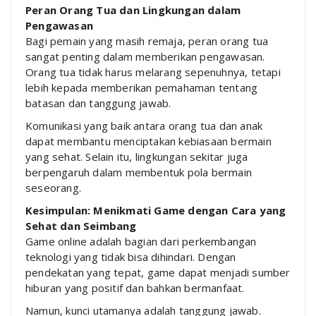
Peran Orang Tua dan Lingkungan dalam
Pengawasan
Bagi pemain yang masih remaja, peran orang tua
sangat penting dalam memberikan pengawasan.
Orang tua tidak harus melarang sepenuhnya, tetapi
lebih kepada memberikan pemahaman tentang
batasan dan tanggung jawab.
Komunikasi yang baik antara orang tua dan anak
dapat membantu menciptakan kebiasaan bermain
yang sehat. Selain itu, lingkungan sekitar juga
berpengaruh dalam membentuk pola bermain
seseorang.
Kesimpulan: Menikmati Game dengan Cara yang
Sehat dan Seimbang
Game online adalah bagian dari perkembangan
teknologi yang tidak bisa dihindari. Dengan
pendekatan yang tepat, game dapat menjadi sumber
hiburan yang positif dan bahkan bermanfaat.
Namun, kunci utamanya adalah tanggung jawab.