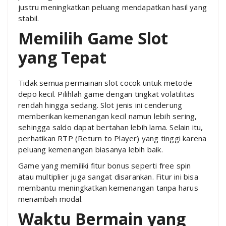
justru meningkatkan peluang mendapatkan hasil yang
stabil.
Memilih Game Slot
yang Tepat
Tidak semua permainan slot cocok untuk metode
depo kecil. Pilihlah game dengan tingkat volatilitas
rendah hingga sedang. Slot jenis ini cenderung
memberikan kemenangan kecil namun lebih sering,
sehingga saldo dapat bertahan lebih lama. Selain itu,
perhatikan RTP (Return to Player) yang tinggi karena
peluang kemenangan biasanya lebih baik.
Game yang memiliki fitur bonus seperti free spin
atau multiplier juga sangat disarankan. Fitur ini bisa
membantu meningkatkan kemenangan tanpa harus
menambah modal.
Waktu Bermain yang