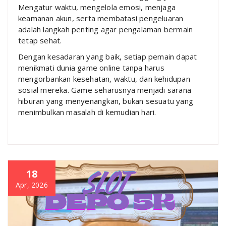
Mengatur waktu, mengelola emosi, menjaga
keamanan akun, serta membatasi pengeluaran
adalah langkah penting agar pengalaman bermain
tetap sehat.
Dengan kesadaran yang baik, setiap pemain dapat
menikmati dunia game online tanpa harus
mengorbankan kesehatan, waktu, dan kehidupan
sosial mereka. Game seharusnya menjadi sarana
hiburan yang menyenangkan, bukan sesuatu yang
menimbulkan masalah di kemudian hari.
18
Apr, 2026